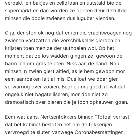
verpakt ien bakjes en cellofoan en uutstald bie de
supermarkt en dan worden ze opeten deur dezulfde
minsen die dooie zwienen dus luguber vienden.
O ja, der ston ok nog dat er ien die vrachtwoagen nog
zwienen vastzatten die verschrikkelek gierden en
krijsten toen men ze der uuthoalen wol. Op het
moment dat ze lös wadden gingen ze gewoon de
barm ien om gras te eten. Niks aan de hand. Nou
minsen, n zwien giert altied, as je hem gewoon mor
eem aanroaken is t al mis. Dus loat we doar gien
verwarring over zoaien. Begriep mij goed, ik wil dat
ongeluk niet bagatelliseren, mor doe niet zo
dramoatisch over dieren die je toch opkauwen goan.
Eem wat aans. Nertsenfokkers binnen “Totoal verrast”
dat het kabinet besloten het om de fokkerijen
vervroegd te sluten vanwege Coronabesmettingen.