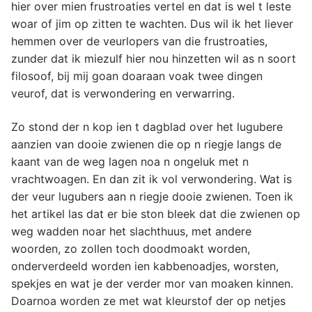
hier over mien frustroaties vertel en dat is wel t leste
woar of jim op zitten te wachten. Dus wil ik het liever
hemmen over de veurlopers van die frustroaties,
zunder dat ik miezulf hier nou hinzetten wil as n soort
filosoof, bij mij goan doaraan voak twee dingen
veurof, dat is verwondering en verwarring.
Zo stond der n kop ien t dagblad over het lugubere
aanzien van dooie zwienen die op n riegje langs de
kaant van de weg lagen noa n ongeluk met n
vrachtwoagen. En dan zit ik vol verwondering. Wat is
der veur lugubers aan n riegje dooie zwienen. Toen ik
het artikel las dat er bie ston bleek dat die zwienen op
weg wadden noar het slachthuus, met andere
woorden, zo zollen toch doodmoakt worden,
onderverdeeld worden ien kabbenoadjes, worsten,
spekjes en wat je der verder mor van moaken kinnen.
Doarnoa worden ze met wat kleurstof der op netjes