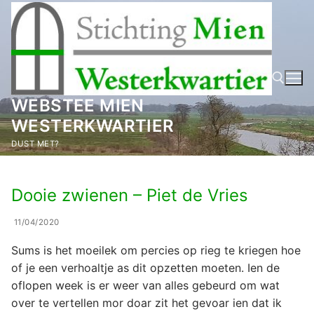
Ga
naar
de
inhoud
WEBSTEE MIEN
WESTERKWARTIER
Zoeken naar:
DUST MET?
Dooie zwienen – Piet de Vries
11/04/2020
Sums is het moeilek om percies op rieg te kriegen hoe
of je een verhoaltje as dit opzetten moeten. Ien de
oflopen week is er weer van alles gebeurd om wat
over te vertellen mor doar zit het gevoar ien dat ik