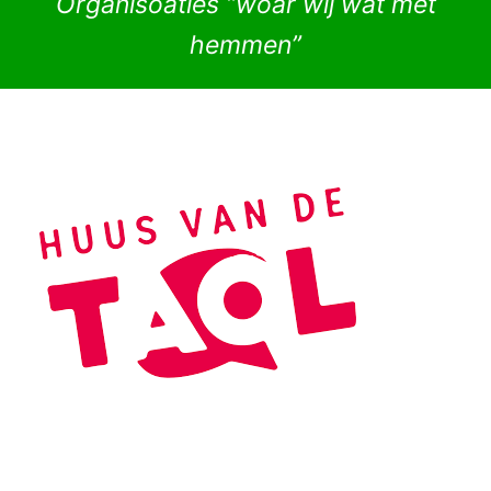
Organisoaties “woar wij wat met
hemmen”