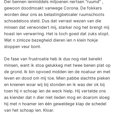
Der bennen ienmiddels miljoenen nertsen “ruumd” ,
gewoon doodmoakt vanwege Corona. De fokkers
worden deur ons as belastingbetoaler ruumschoots
schoadeloos steld. Dus dat verrast wezen van die
minsen dat verwondert mij, starker nog het brengt mij
hoast ien verwarring. Het is toch goed dat zuks stopt.
Wat n zinloze bezegheid dieren ien n klein hokje
stoppen veur bont.
De fase van frustroatie heb ik dus nog niet bereikt
minsen, want ik stoa gelukkeg met twee benen plat op
de grond. Ik bin opvoed midden ien de noatuur en met
leven en dood om mij toe. Mien pabbe slachtte pieken
en knienen woar wij bij stonden en ik was der ok bij
toen hij n schoap ien de weck hielp. Hij vertelde ons
as kiender dat n dier niet lieden mog en doarom sloeg
hij met n hoamer ien één geweldege klap de schedel
van het schoap ien. Kloar.