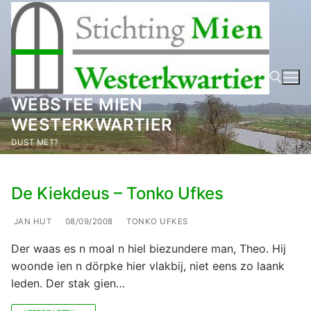
Ga
naar
de
inhoud
WEBSTEE MIEN
WESTERKWARTIER
Zoeken naar:
DUST MET?
De Kiekdeus – Tonko Ufkes
JAN HUT
08/09/2008
TONKO UFKES
Der waas es n moal n hiel biezundere man, Theo. Hij
woonde ien n dörpke hier vlakbij, niet eens zo laank
leden. Der stak gien…