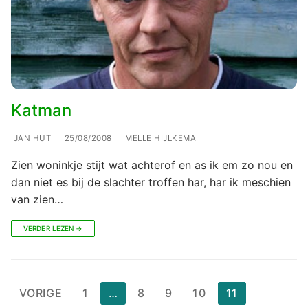
Katman
JAN HUT
25/08/2008
MELLE HIJLKEMA
Zien woninkje stijt wat achterof en as ik em zo nou en
dan niet es bij de slachter troffen har, har ik meschien
van zien…
VERDER LEZEN →
Berichten
VORIGE
1
…
8
9
10
11