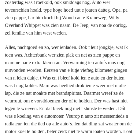
zoaterdag was t roetkold, ook smiddags nog. Auto wer
teveurschien hoald, type hoge hoed uut e joaren datteg. Opa, pa
zien pappe, har him kocht bij Wouda an e Kraneweg. Willy
Overland Whippet was zien naam. De Jeep, van noa de oorlog,
zel femilie van him west weden.
Alles, nachtgoed en zo, wer ienladen. Ook t leut jongkje, wat ik
toen was. Achterbank wer zien plak en net as zien pappe en
mamme har e extra kleren an. Verwarming ien auto´s mos nog
uutvonden worden. Eersten van e lutje viefteg kilometer gingen
van n leien dakje. t Was en t bleef kold ien e auto en der buten
was t nog kolder. Mam was heeltied drok ien e weer met n olle
lap, die ze nat moakte met brandspiritus. Daarmet wreef ze de
veurruut, om e vorstbloemen der of te holden. Der was hast niet
tegen te wrieven. En dat bleek nog niet t slimste te weden. Dát
was e koeling van e automoter. Veurop n auto zit meestentieds n
radiateur, ien die tied op alle auto´s. Ien dat ding zat woater om de
motor koel te holden, beter zeid: niet te warm loaten worden. Loat