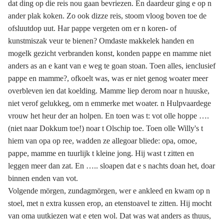
dat ding op die reis nou gaan bevriezen. En daardeur ging e op n
ander plak koken. Zo ook dizze reis, stoom vloog boven toe de
ofsluutdop uut. Har pappe vergeten om er n koren- of
kunstmiszak veur te bienen? Omdaste makkelek handen en
mogelk gezicht verbranden konst, konden pappe en mamme niet
anders as an e kant van e weg te goan stoan. Toen alles, ienclusief
pappe en mamme?, ofkoelt was, was er niet genog woater meer
overbleven ien dat koelding. Mamme liep derom noar n huuske,
niet verof gelukkeg, om n emmerke met woater. n Hulpvaardege
vrouw het heur der an holpen. En toen was t: vot olle hoppe ….
(niet naar Dokkum toe!) noar t Olschip toe. Toen olle Willy's t
hiem van opa op ree, wadden ze allegoar bliede: opa, omoe,
pappe, mamme en tuurlijk t kleine jong. Hij wast t zitten en
leggen meer dan zat. En ….. sloapen dat e s nachts doan het, doar
binnen enden van vot.
Volgende mörgen, zundagmörgen, wer e ankleed en kwam op n
stoel, met n extra kussen erop, an etenstoavel te zitten. Hij mocht
van oma uutkiezen wat e eten wol. Dat was wat anders as thuus,