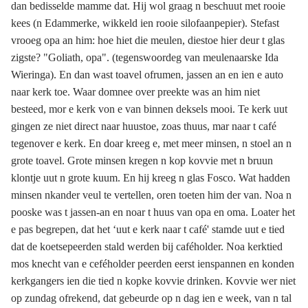
dan bedisselde mamme dat. Hij wol graag n beschuut met rooie
kees (n Edammerke, wikkeld ien rooie silofaanpepier). Stefast
vrooeg opa an him: hoe hiet die meulen, diestoe hier deur t glas
zigste? "Goliath, opa". (tegenswoordeg van meulenaarske Ida
Wieringa). En dan wast toavel ofrumen, jassen an en ien e auto
naar kerk toe. Waar domnee over preekte was an him niet
besteed, mor e kerk von e van binnen deksels mooi. Te kerk uut
gingen ze niet direct naar huustoe, zoas thuus, mar naar t café
tegenover e kerk. En doar kreeg e, met meer minsen, n stoel an n
grote toavel. Grote minsen kregen n kop kovvie met n bruun
klontje uut n grote kuum. En hij kreeg n glas Fosco. Wat hadden
minsen nkander veul te vertellen, oren toeten him der van. Noa n
pooske was t jassen-an en noar t huus van opa en oma. Loater het
e pas begrepen, dat het ‘uut e kerk naar t café' stamde uut e tied
dat de koetsepeerden stald werden bij caféholder. Noa kerktied
mos knecht van e ceféholder peerden eerst ienspannen en konden
kerkgangers ien die tied n kopke kovvie drinken. Kovvie wer niet
op zundag ofrekend, dat gebeurde op n dag ien e week, van n tal