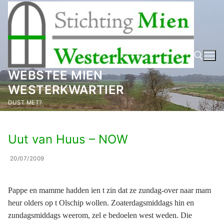
Ga
naar
de
inhoud
WEBSTEE MIEN
WESTERKWARTIER
Zoeken naar:
DUST MET?
Uut van Huus – NOW
20/07/2009
Pappe en mamme hadden ien t zin dat ze zundag-over naar mam
heur olders op t Olschip wollen. Zoaterdagsmiddags hin en
zundagsmiddags weerom, zel e bedoelen west weden. Die