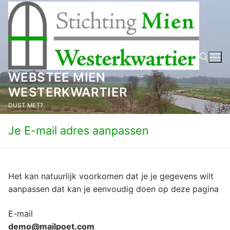
Ga
naar
de
inhoud
WEBSTEE MIEN
WESTERKWARTIER
Zoeken naar:
DUST MET?
Je E-mail adres aanpassen
Het kan natuurlijk voorkomen dat je je gegevens wilt
aanpassen dat kan je eenvoudig doen op deze pagina
E-mail
demo@mailpoet.com