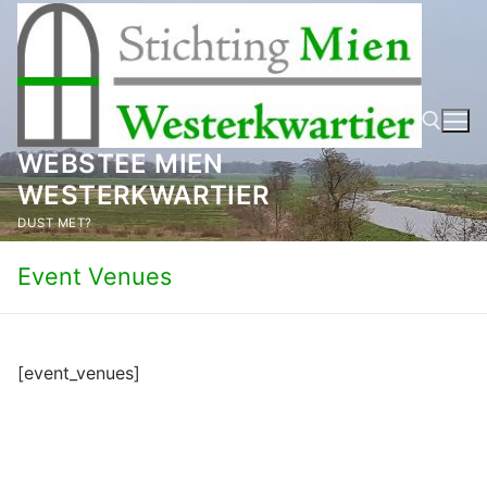
Ga
naar
de
inhoud
WEBSTEE MIEN
WESTERKWARTIER
Zoeken naar:
DUST MET?
Event Venues
[event_venues]