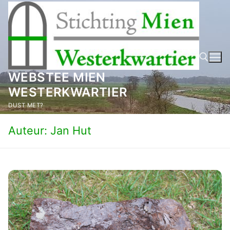
Ga
naar
de
inhoud
WEBSTEE MIEN
WESTERKWARTIER
Zoeken naar:
DUST MET?
Auteur:
Jan Hut