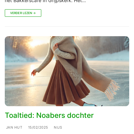
het Bakkerscafé in Grijpskerk. Het…
VERDER LEZEN →
Toaltied: Noabers dochter
JAN HUT
15/02/2025
NIJS