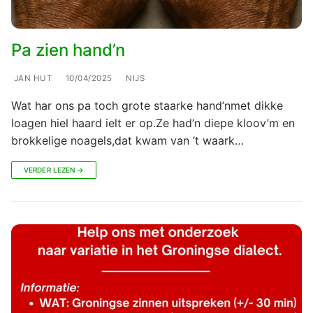
Pa zien hand’n
JAN HUT
10/04/2025
NIJS
Wat har ons pa toch grote staarke hand’nmet dikke
loagen hiel haard ielt er op.Ze had’n diepe kloov’m en
brokkelige noagels,dat kwam van ’t waark…
VERDER LEZEN →