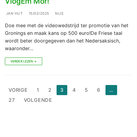
VlogEm Mor!
JAN HUT
15/02/2025
NIJS
Doe mee met de videowedstrijd ter promotie van het
Gronings en maak kans op 500 euro!De Friese taal
wordt beter doorgegeven dan het Nedersaksisch,
waaronder…
VERDER LEZEN →
Berichten
VORIGE
1
2
3
4
5
6
…
paginering
27
VOLGENDE