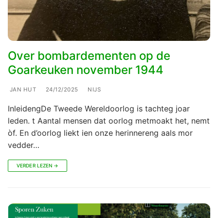
Over bombardementen op de
Goarkeuken november 1944
JAN HUT
24/12/2025
NIJS
InleidengDe Tweede Wereldoorlog is tachteg joar
leden. t Aantal mensen dat oorlog metmoakt het, nemt
òf. En d’oorlog liekt ien onze herinnereng aals mor
vedder…
VERDER LEZEN →