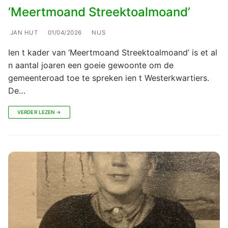
‘Meertmoand Streektoalmoand’
JAN HUT
01/04/2026
NIJS
Ien t kader van ‘Meertmoand Streektoalmoand’ is et al
n aantal joaren een goeie gewoonte om de
gemeenteroad toe te spreken ien t Westerkwartiers.
De…
VERDER LEZEN →