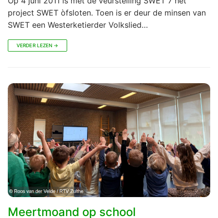
Op 4 juni 2011 is met de veurstelling SWET 7 het
project SWET òfsloten. Toen is er deur de minsen van
SWET een Westerketierder Volkslied…
VERDER LEZEN →
Meertmoand op school