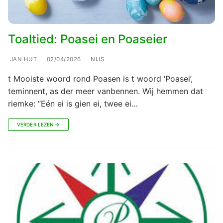
Toaltied: Poasei en Poaseier
JAN HUT
02/04/2026
NIJS
t Mooiste woord rond Poasen is t woord ‘Poasei’,
teminnent, as der meer vanbennen. Wij hemmen dat
riemke: “Eén ei is gien ei, twee ei…
VERDER LEZEN →