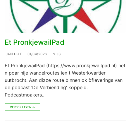
Et PronkjewailPad
JAN HUT
01/04/2026
NIJS
Et PronkjewailPad (https://www.pronkjewailpad.nl) het
n poar nije wandelroutes ien t Westerkwartier
uutbrocht. Aan dizze route binnen ok òfleverings van
de podcast ‘De Verbiending’ koppeld.
Podcastmoakers…
VERDER LEZEN →