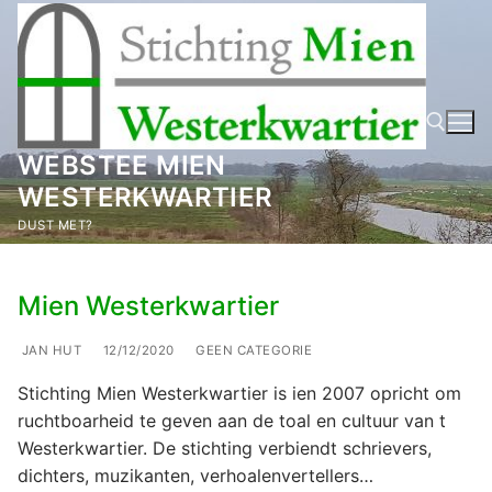
Ga
naar
de
inhoud
WEBSTEE MIEN
WESTERKWARTIER
Zoeken naar:
DUST MET?
Mien Westerkwartier
JAN HUT
12/12/2020
GEEN CATEGORIE
Stichting Mien Westerkwartier is ien 2007 opricht om
ruchtboarheid te geven aan de toal en cultuur van t
Westerkwartier. De stichting verbiendt schrievers,
dichters, muzikanten, verhoalenvertellers…