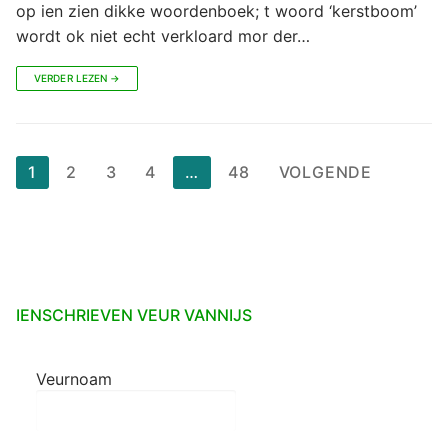
op ien zien dikke woordenboek; t woord ‘kerstboom’
wordt ok niet echt verkloard mor der…
VERDER LEZEN →
Berichten
1
2
3
4
…
48
VOLGENDE
paginering
IENSCHRIEVEN VEUR VANNIJS
Veurnoam