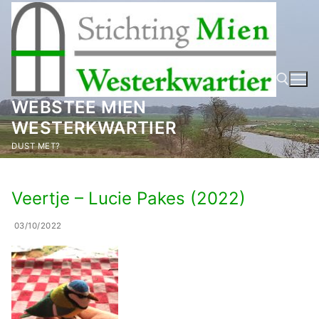
Ga
naar
de
inhoud
WEBSTEE MIEN
WESTERKWARTIER
Zoeken naar:
DUST MET?
Veertje – Lucie Pakes (2022)
03/10/2022