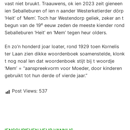
vast niet bruukt. Traauwens, ok ien 2023 zeit gieneen
ien Seballeburen of ien n aander Westerketierder dörp
‘Heit’ of ‘Mem’. Toch har Westendorp geliek, zeker an t
e
begun van de 19
eeuw zeden de meeste kiender rond
Seballeburen ‘Heit’ en ‘Mem’ tegen heur olders.
En zo’n honderd joar loater, rond 1929 toen Kornelis
ter Laan zien dikke woordenboek soamenstelde, klonk
t nog noa! Ien dat woordenboek stijt bij t woordje
‘Mem’ = “aanspreekvorm voor Moeder, door kinderen
gebruikt tot hun derde of vierde jaar.”
Post Views:
537