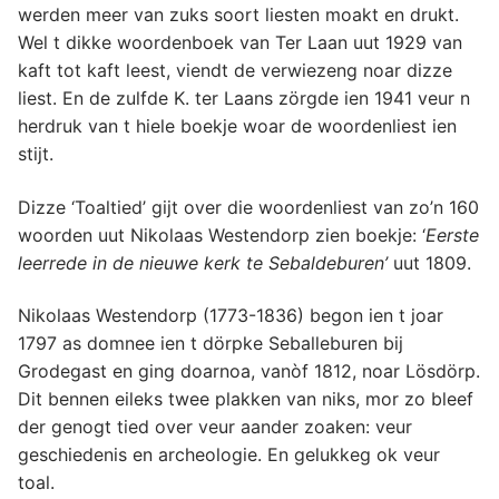
werden meer van zuks soort liesten moakt en drukt.
Wel t dikke woordenboek van Ter Laan uut 1929 van
kaft tot kaft leest, viendt de verwiezeng noar dizze
liest. En de zulfde K. ter Laans zörgde ien 1941 veur n
herdruk van t hiele boekje woar de woordenliest ien
stijt.
Dizze ‘Toaltied’ gijt over die woordenliest van zo’n 160
woorden uut Nikolaas Westendorp zien boekje: ‘
Eerste
leerrede in de nieuwe kerk te Sebaldeburen’
uut 1809.
Nikolaas Westendorp (1773-1836) begon ien t joar
1797 as domnee ien t dörpke Seballeburen bij
Grodegast en ging doarnoa, vanòf 1812, noar Lösdörp.
Dit bennen eileks twee plakken van niks, mor zo bleef
der genogt tied over veur aander zoaken: veur
geschiedenis en archeologie. En gelukkeg ok veur
toal.