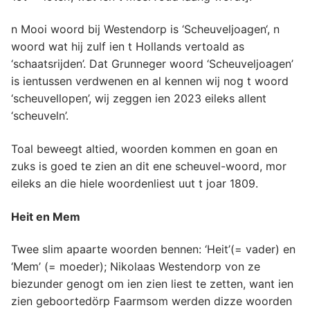
n Mooi woord bij Westendorp is ‘Scheuveljoagen‘, n
woord wat hij zulf ien t Hollands vertoald as
‘schaatsrijden’. Dat Grunneger woord ‘Scheuveljoagen’
is ientussen verdwenen en al kennen wij nog t woord
‘scheuvellopen’, wij zeggen ien 2023 eileks allent
‘scheuveln’.
Toal beweegt altied, woorden kommen en goan en
zuks is goed te zien an dit ene scheuvel-woord, mor
eileks an die hiele woordenliest uut t joar 1809.
Heit en Mem
Twee slim apaarte woorden bennen: ‘Heit’(= vader) en
‘Mem’ (= moeder); Nikolaas Westendorp von ze
biezunder genogt om ien zien liest te zetten, want ien
zien geboortedörp Faarmsom werden dizze woorden