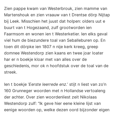
Zien pappe kwam van Westerbrouk, zien mamme van
Martenshouk en zien vraauw van t Drentse dörp Nijtap
bij Leek. Misschien het juust dat holpen: olders uut e
buurt van t Hogezaand, zulf grootworden ien
Faarmsom en wonen ien t Westerketier. Ien elks geval
viel hum de biezundere toal van Seballeburen op. En
toen dit dörpke ien 1807 n nije kerk kreeg, greep
domnee Westendorp zien kaans en twee joar loater
har er n boekje kloar met van alles over de
geschiedenis, mor ok n hoofdstuk over de toal van de
streek.
Ien t boekje ‘
Eerste leerrede enz.
’ stijt n liest van zo’n
160 Grunneger woorden met n Hollandse vertoaleng
der achter. Over zien woordenliest zeit Nikolaas
Westendorp zulf: “Ik geve hier eene kleine lijst van
eenige woorden op, welke dezen oord bijzonder eigen