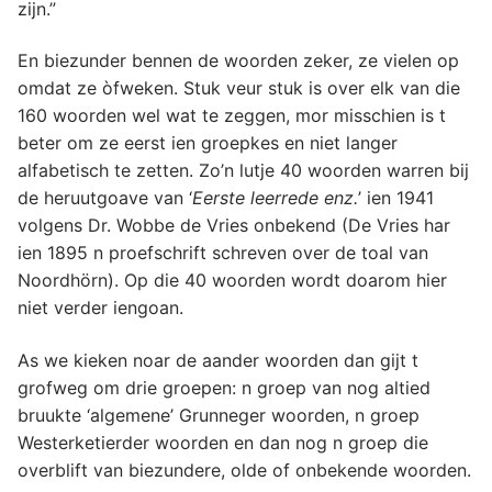
zijn.”
En biezunder bennen de woorden zeker, ze vielen op
omdat ze òfweken. Stuk veur stuk is over elk van die
160 woorden wel wat te zeggen, mor misschien is t
beter om ze eerst ien groepkes en niet langer
alfabetisch te zetten. Zo’n lutje 40 woorden warren bij
de heruutgoave van ‘
Eerste leerrede enz.
’ ien 1941
volgens Dr. Wobbe de Vries onbekend (De Vries har
ien 1895 n proefschrift schreven over de toal van
Noordhörn). Op die 40 woorden wordt doarom hier
niet verder iengoan.
As we kieken noar de aander woorden dan gijt t
grofweg om drie groepen: n groep van nog altied
bruukte ‘algemene’ Grunneger woorden, n groep
Westerketierder woorden en dan nog n groep die
overblift van biezundere, olde of onbekende woorden.