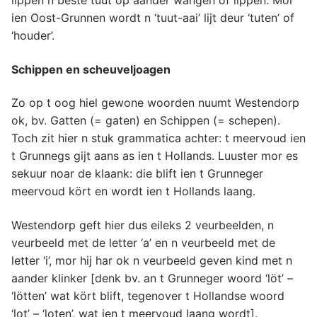
ien Oost-Grunnen wordt n ‘tuut-aai’ lijt deur ‘tuten’ of
‘houder’.
Schippen en scheuveljoagen
Zo op t oog hiel gewone woorden nuumt Westendorp
ok, bv. Gatten (= gaten) en Schippen (= schepen).
Toch zit hier n stuk grammatica achter: t meervoud ien
t Grunnegs gijt aans as ien t Hollands. Luuster mor es
sekuur noar de klaank: die blift ien t Grunneger
meervoud kört en wordt ien t Hollands laang.
Westendorp geft hier dus eileks 2 veurbeelden, n
veurbeeld met de letter ‘a’ en n veurbeeld met de
letter ‘i’, mor hij har ok n veurbeeld geven kind met n
aander klinker [denk bv. an t Grunneger woord ‘löt’ –
‘lötten’ wat kört blift, tegenover t Hollandse woord
‘lot’ – ‘loten’, wat ien t meervoud laang wordt].