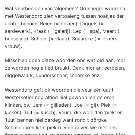
Wat veurbeelden van ‘algemene’ Grunneger woorden
met Westendorp zien vertoaleng tussen hoakjes der
achter bennen: Beien (= beziën), Diggels (=
aardewerk), Kraak (= galerij), Lep (= spa), Meert (=
bunseling), Schoer (= vlaag), Snaarske ( = broȇrs
vrouw).
Misschien doen dizze woorden ons wat old aan, mor
ze worden nog altied bruukt. Denk mor an: eerbeien,
diggelwaark, dunderschoer, snoarske enz.
Westendorp geft ok woorden die veur één uut t
Westerketier nog altied hiel gewoon ien de oren
klinken, bv.: Jem (= gijlieden), Joe (= gij), Piek (=
kieken), Tuit (= kusch). Veural die woorden ‘piek’ en
‘tuut’ bennen hiel oardeg want rond t dörpke
Seballeburen lijt n piek n ei en geven we met ons
lippen n beste tuut op aander wangen of lippen. Mor