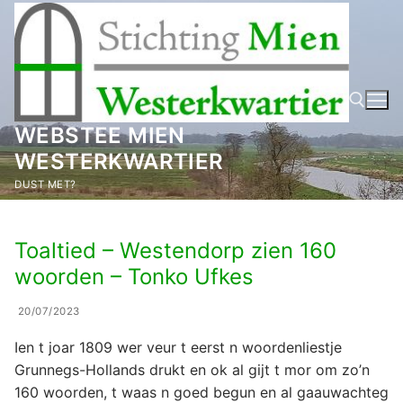
Ga
naar
de
inhoud
WEBSTEE MIEN
WESTERKWARTIER
Zoeken naar:
DUST MET?
Toaltied – Westendorp zien 160
woorden – Tonko Ufkes
20/07/2023
Ien t joar 1809 wer veur t eerst n woordenliestje
Grunnegs-Hollands drukt en ok al gijt t mor om zo’n
160 woorden, t waas n goed begun en al gaauwachteg