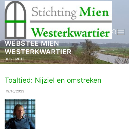
Ga
naar
de
inhoud
WEBSTEE MIEN
WESTERKWARTIER
Zoeken naar:
DUST MET?
Toaltied: Nijziel en omstreken
19/10/2023