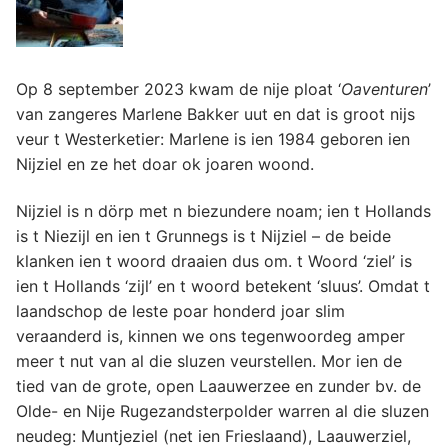
Op 8 september 2023 kwam de nije ploat ‘
Oaventuren
’
van zangeres Marlene Bakker uut en dat is groot nijs
veur t Westerketier: Marlene is ien 1984 geboren ien
Nijziel en ze het doar ok joaren woond.
Nijziel is n dörp met n biezundere noam; ien t Hollands
is t Niezijl en ien t Grunnegs is t Nijziel – de beide
klanken ien t woord draaien dus om. t Woord ‘ziel’ is
ien t Hollands ‘zijl’ en t woord betekent ‘sluus’. Omdat t
laandschop de leste poar honderd joar slim
veraanderd is, kinnen we ons tegenwoordeg amper
meer t nut van al die sluzen veurstellen. Mor ien de
tied van de grote, open Laauwerzee en zunder bv. de
Olde- en Nije Rugezandsterpolder warren al die sluzen
neudeg: Muntjeziel (net ien Frieslaand), Laauwerziel,