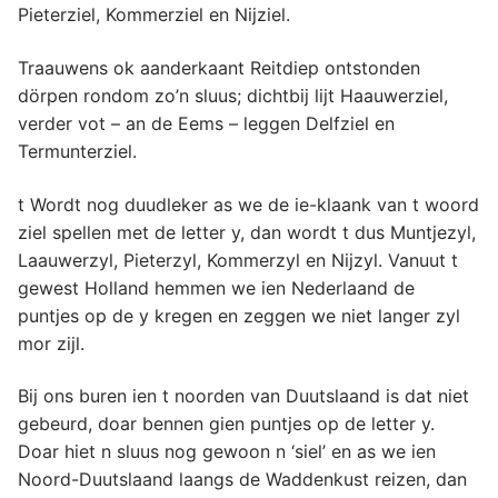
Pieterziel, Kommerziel en Nijziel.
Traauwens ok aanderkaant Reitdiep ontstonden
dörpen rondom zo’n sluus; dichtbij lijt Haauwerziel,
verder vot – an de Eems – leggen Delfziel en
Termunterziel.
t Wordt nog duudleker as we de ie-klaank van t woord
ziel spellen met de letter y, dan wordt t dus Muntjezyl,
Laauwerzyl, Pieterzyl, Kommerzyl en Nijzyl. Vanuut t
gewest Holland hemmen we ien Nederlaand de
puntjes op de y kregen en zeggen we niet langer zyl
mor zijl.
Bij ons buren ien t noorden van Duutslaand is dat niet
gebeurd, doar bennen gien puntjes op de letter y.
Doar hiet n sluus nog gewoon n ‘siel’ en as we ien
Noord-Duutslaand laangs de Waddenkust reizen, dan