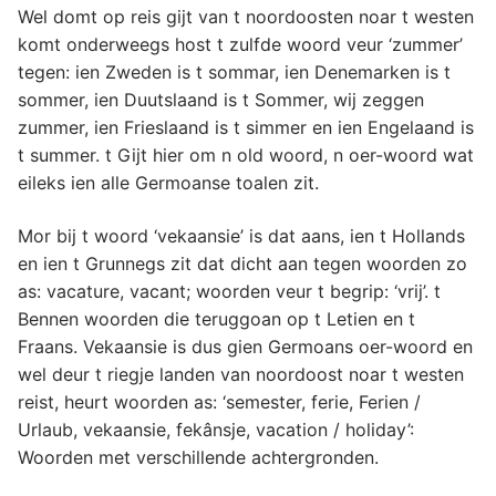
Wel domt op reis gijt van t noordoosten noar t westen
komt onderweegs host t zulfde woord veur ‘zummer’
tegen: ien Zweden is t sommar, ien Denemarken is t
sommer, ien Duutslaand is t Sommer, wij zeggen
zummer, ien Frieslaand is t simmer en ien Engelaand is
t summer. t Gijt hier om n old woord, n oer-woord wat
eileks ien alle Germoanse toalen zit.
Mor bij t woord ‘vekaansie’ is dat aans, ien t Hollands
en ien t Grunnegs zit dat dicht aan tegen woorden zo
as: vacature, vacant; woorden veur t begrip: ‘vrij’. t
Bennen woorden die teruggoan op t Letien en t
Fraans. Vekaansie is dus gien Germoans oer-woord en
wel deur t riegje landen van noordoost noar t westen
reist, heurt woorden as: ‘semester, ferie, Ferien /
Urlaub, vekaansie, fekânsje, vacation / holiday’:
Woorden met verschillende achtergronden.