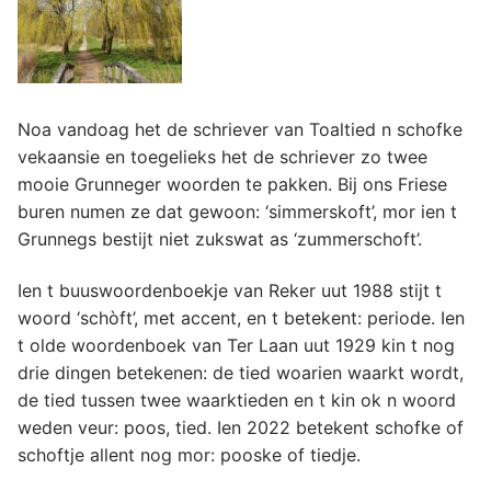
Noa vandoag het de schriever van Toaltied n schofke
vekaansie en toegelieks het de schriever zo twee
mooie Grunneger woorden te pakken. Bij ons Friese
buren numen ze dat gewoon: ‘simmerskoft’, mor ien t
Grunnegs bestijt niet zukswat as ‘zummerschoft’.
Ien t buuswoordenboekje van Reker uut 1988 stijt t
woord ‘schòft’, met accent, en t betekent: periode. Ien
t olde woordenboek van Ter Laan uut 1929 kin t nog
drie dingen betekenen: de tied woarien waarkt wordt,
de tied tussen twee waarktieden en t kin ok n woord
weden veur: poos, tied. Ien 2022 betekent schofke of
schoftje allent nog mor: pooske of tiedje.