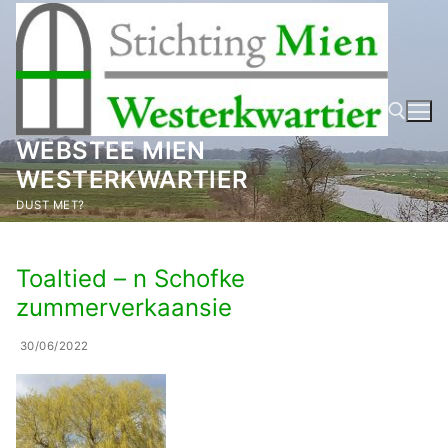
Ga
naar
de
inhoud
WEBSTEE MIEN
WESTERKWARTIER
Zoeken naar:
DUST MET?
Toaltied – n Schofke
zummerverkaansie
30/06/2022