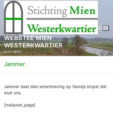
Ga
naar
de
inhoud
WEBSTEE MIEN
WESTERKWARTIER
Zoeken naar:
DUST MET?
Jammer
Jammer dast dien ienschrieving op Vannijs stopst dat
muit ons.
[mailpoet_page]