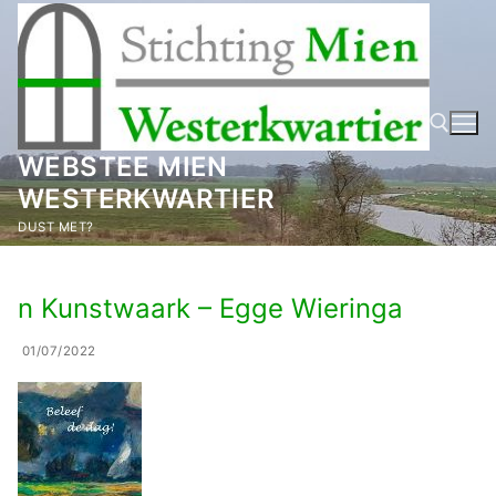
Ga
naar
de
inhoud
WEBSTEE MIEN
WESTERKWARTIER
Zoeken naar:
DUST MET?
n Kunstwaark – Egge Wieringa
01/07/2022