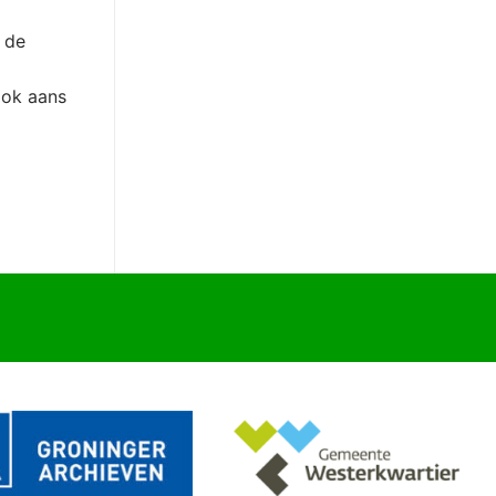
r de
 ok aans