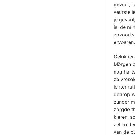
gevuul, i
veurstell
je gevuul
is, de mi
zovoorts.
ervoaren.
Geluk ien
Mörgen be
nog hart
ze vresel
ienterna
doarop w
zunder m
zörgde th
kleren, s
zellen d
van de b