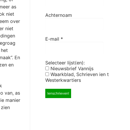
 meer as
ok niet
Achternoam
 eem over
r niet
 dingen
E-mail
*
megroag
 het
maak”. En
Selecteer lijst(en):
zen en
Nieuwsbrief Vannijs
Waarkblad, Schrieven ien t
Westerkwartiers
k
zo van, as
die manier
 zien