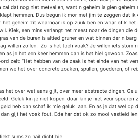
h zal dat nog niet metvallen, want n geheim is gien geheim
rklapt hemmen. Dus begun ik mor met jim te zeggen dat ik 
r het geheim zit woarnoar ik op zuuk ben en woar of k het
l. Kiek, een mins verlangt het meest noar de dingen die de
gras van de buren is altied gruner en wat binnen der n barg
oag willen zollen. Zo is het toch voak? Je willen iets stom
n as je het een keer hemmen dan is het hiel gewoon. Zoas
rd zeit: “Het hebben van de zaak is het einde van het ver
en we het over concrete zoaken, spullen, goederen, of rei
s het over wat aans gijt, over meer abstracte dingen. Gelu
eld. Geluk kin je niet kopen, doar kin je niet veur spoaren 
 geld heb dan schaf ik mie geluk aan. En as je dat wel op 
dan gijt het voak fout. Ede har dat ok zo mooi vastleid ien
liekt sums zo hail dicht bie