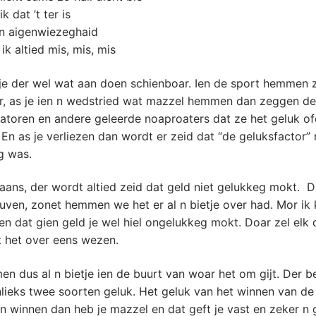
k dat ’t ter is
en aigenwiezeghaid
 ik altied mis, mis, mis
je der wel wat aan doen schienboar. Ien de sport hemmen z
r, as je ien n wedstried wat mazzel hemmen dan zeggen de
toren en andere geleerde noaproaters dat ze het geluk 
n as je verliezen dan wordt er zeid dat “de geluksfactor” 
g was.
ans, der wordt altied zeid dat geld niet gelukkeg mokt. Da
uven, zonet hemmen we het er al n bietje over had. Mor ik k
n dat gien geld je wel hiel ongelukkeg mokt. Doar zel elk 
 het over eens wezen.
 dus al n bietje ien de buurt van woar het om gijt. Der 
lieks twee soorten geluk. Het geluk van het winnen van de l
un winnen dan heb je mazzel en dat geft je vast en zeker n