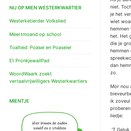
niet. Toc
NIJ OP MIEN WESTERKWARTIER
je het ve
Westerketierder Volkslied
wiet woa
hemmen wi
Meertmoand op school
het. Het 
die je gr
Toaltied: Poasei en Poaseier
hemmen e
spreekwoo
Et PronkjewailPad
dan hemm
zo.
WoordWaark zoekt
vertaalvrijwilligers Westerkwartiers
Mor nou a
bieveurbe
MIENTJE
ik zoveul
proberen 
liedje:
‘T Geluk 