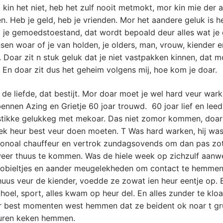
k kin het niet, heb het zulf nooit metmokt, mor kin mie der a
en. Heb je geld, heb je vrienden. Mor het aandere geluk is he
, je gemoedstoestand, dat wordt bepoald deur alles wat je
nsen woar of je van holden, je olders, man, vrouw, kiender e
 Doar zit n stuk geluk dat je niet vastpakken kinnen, dat m
 En doar zit dus het geheim volgens mij, hoe kom je doar.
 de liefde, dat bestijt. Mor doar moet je wel hard veur wark
nnen Azing en Grietje 60 joar trouwd. 60 joar lief en leed
stikke gelukkeg met mekoar. Das niet zomor kommen, do
ek heur best veur doen moeten. T Was hard warken, hij wa
tionoal chauffeur en vertrok zundagsovends om dan pas zo
eer thuus te kommen. Was de hiele week op zichzulf aanw
obieltjes en aander meugelekheden om contact te hemmen.
uus veur de kiender, voedde ze zowat ien heur eentje op. 
choel, sport, alles kwam op heur del. En alles zunder te klo
er best momenten west hemmen dat ze beident ok noar t gr
uren keken hemmen.