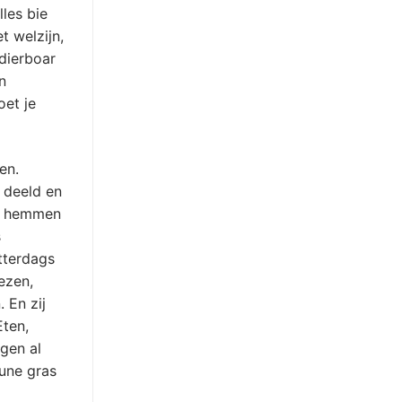
lles bie
t welzijn,
 dierboar
n
oet je
en.
 deeld en
ar hemmen
s
tterdags
ezen,
 En zij
Eten,
agen al
une gras