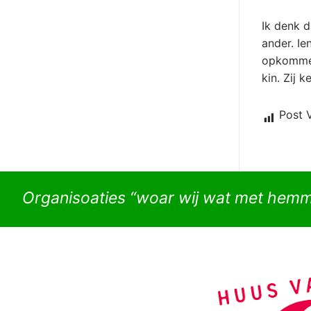
Ik denk d
ander. Ie
opkommen
kin. Zij 
Post 
Organisoaties “woar wij wat met hem