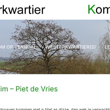
OM OP VERHOAL
WESTERKWARTIER(S)
L
m – Piet de Vries
droaven kommen met n titel as dizze, dan wek je verwachti