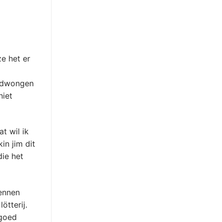
e het er
ofdwongen
niet
t wil ik
in jim dit
die het
bennen
ötterij.
 goed