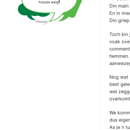
Din main i
En in mi
Din griep
Toch kin 
voak ove
commenta
hemmen. E
aanweze
Nog wat a
best gele
wel zegge
overkomt
We kommen
dus eigen
As je n t