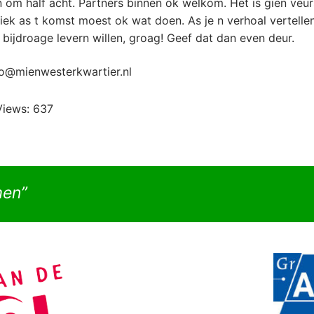
om half acht. Partners binnen ok welkom. Het is gien veurs
iek as t komst moest ok wat doen. As je n verhoal vertellen
 bijdroage levern willen, groag! Geef dat dan even deur.
fo@mienwesterkwartier.nl
Views:
637
men”