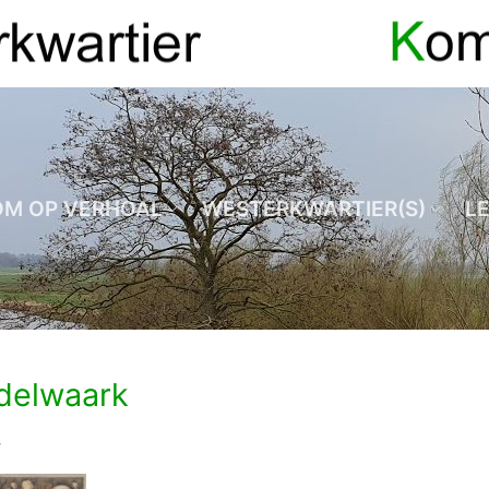
OM OP VERHOAL
WESTERKWARTIER(S)
L
delwaark
4