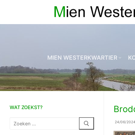
Ga
naar
de
inhoud
MIEN WESTERKWARTIER
K
Brod
WAT ZOEKST?
Zoeken
24/06/202
naar: