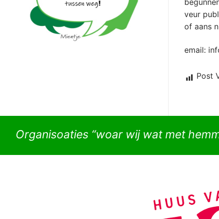
begunnen 
veur publ
of aans n
email: in
Post 
Organisoaties “woar wij wat met hem