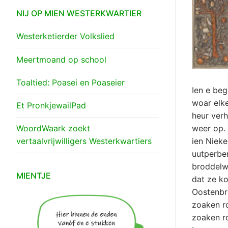
NIJ OP MIEN WESTERKWARTIER
Westerketierder Volkslied
Meertmoand op school
Toaltied: Poasei en Poaseier
Ien e be
woar elke
Et PronkjewailPad
heur verh
WoordWaark zoekt
weer op.
vertaalvrijwilligers Westerkwartiers
ien Nieke
uutperber
broddelwa
MIENTJE
dat ze k
Oostenbri
zoaken r
zoaken ro