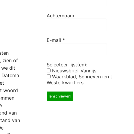
Achternoam
E-mail
*
sten
 zien of
Selecteer lijst(en):
 we dit
Nieuwsbrief Vannijs
r Datema
Waarkblad, Schrieven ien t
Westerkwartiers
et
et woord
 hemmen
e
tand van
stand van
We