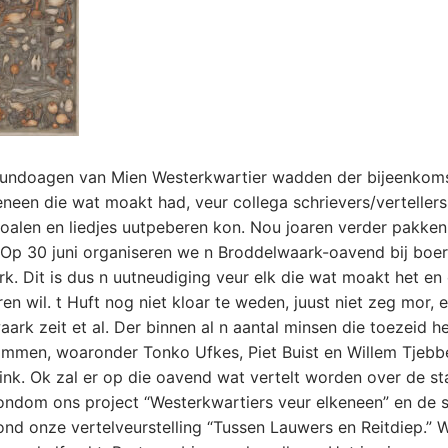
gundoagen van Mien Westerkwartier wadden der bijeenkom
neen die wat moakt had, veur collega schrievers/vertellers,
oalen en liedjes uutpeberen kon. Nou joaren verder pakken
 Op 30 juni organiseren we n Broddelwaark-oavend bij boe
rk. Dit is dus n uutneudiging veur elk die wat moakt het en 
en wil. t Huft nog niet kloar te weden, juust niet zeg mor, 
ark zeit et al. Der binnen al n aantal minsen die toezeid
ommen, woaronder Tonko Ufkes, Piet Buist en Willem Tjebb
nk. Ok zal er op die oavend wat vertelt worden over de s
ondom ons project “Westerkwartiers veur elkeneen” en de 
nd onze vertelveurstelling “Tussen Lauwers en Reitdiep.” 