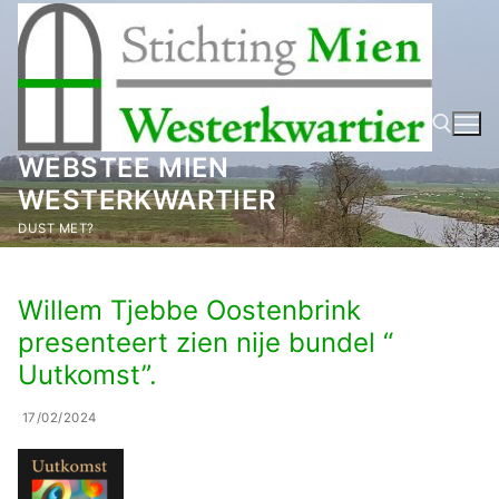
Ga
naar
de
inhoud
WEBSTEE MIEN
WESTERKWARTIER
Zoeken naar:
DUST MET?
Willem Tjebbe Oostenbrink
presenteert zien nije bundel “
Uutkomst”.
17/02/2024