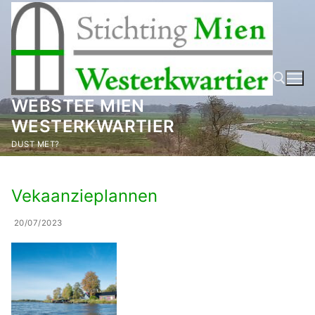
Ga
naar
de
inhoud
WEBSTEE MIEN
WESTERKWARTIER
Zoeken naar:
DUST MET?
Vekaanzieplannen
20/07/2023