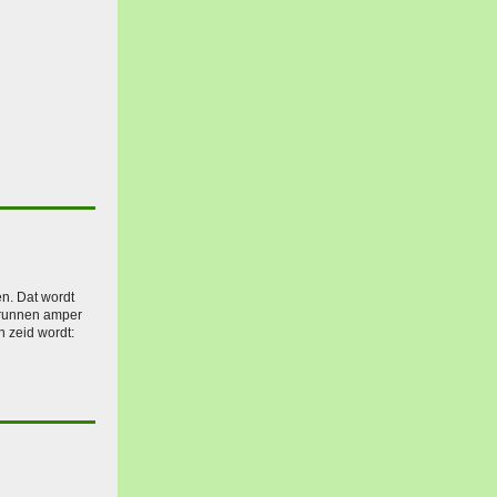
n. Dat wordt
-Grunnen amper
n zeid wordt: