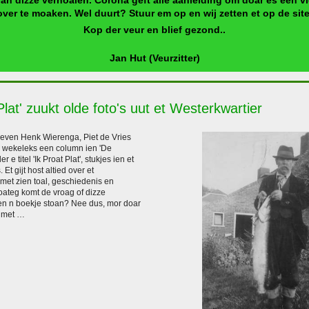
an dizze verhoalen. Corona geft alle aanleiding om doar es een v
over te moaken. Wel duurt? Stuur em op en wij zetten et op de site
Kop der veur en blief gezond..
Jan Hut (Veurzitter)
Plat' zuukt olde foto's uut et Westerkwartier
hrieven Henk Wierenga, Piet de Vries
ra wekeleks een column ien 'De
r e titel 'Ik Proat Plat', stukjes ien et
Et gijt host altied over et
 met zien toal, geschiedenis en
ateg komt de vroag of dizze
ien n boekje stoan? Nee dus, mor doar
 met …