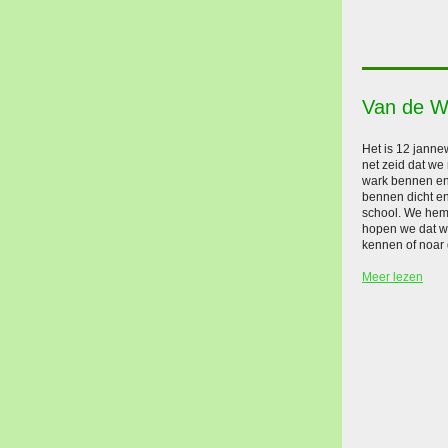
Van de W
Het is 12 janne
net zeid dat we
wark bennen en
bennen dicht en
school. We hem
hopen we dat we
kennen of noar
Meer lezen