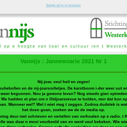
Bekijk dit in je browser
Vannijs : Jannewoarie 2021 Nr 1
Nij-joar, veul heil en zegen!
euliebollen en de nij-joarsrolletjes. De karstboom i-der weer uut 
n weer begunnen. Nou ja gewone leven?
Nog steeds gien optreden
 We hadden et plan om n Oldjoarsrevue te holden, mor dat kon op 
oan. Wanneer wel? Wel t wiet mag t zeggen. Zodroa dudelek is wa
het doen goan, zoeken we de de media op.
teg deur met schrieven en vertellen van verhoalen op e radio. t 
olle was doar n mooi veurbeeld van en werd veul bekeken. Wie wie