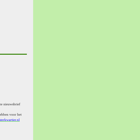
ze nieuwsbrief
hebben voor het
erkwartier.nl