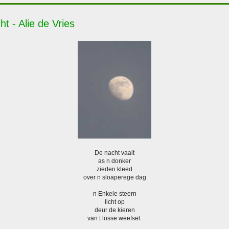
t - Alie de Vries
De nacht vaalt
as n donker
zieden kleed
over n sloaperege dag
n Enkele steern
licht op
deur de kieren
van t lösse weefsel.