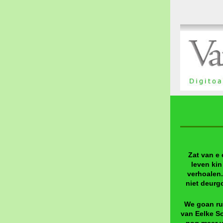
Zat van e 
leven ki
verhoalen.
niet deurg
We goan rus
van Eelke S