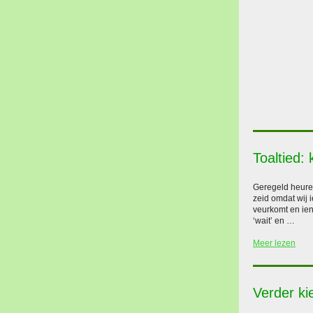
Toaltied:
Geregeld heuren
zeid omdat wij 
veurkomt en ien 
‘wait’ en …
Meer lezen
Verder kie