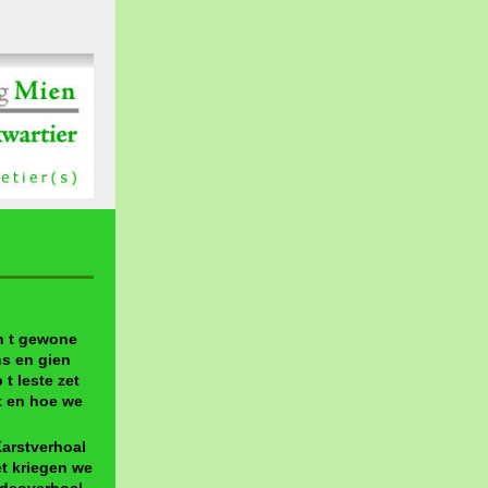
en t gewone
s en gien
t leste zet
t en hoe we
Karstverhoal
t kriegen we