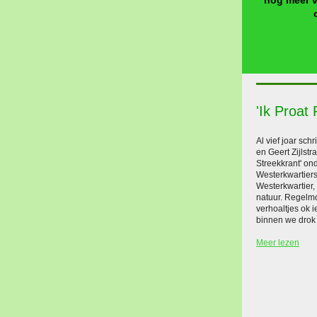
nog meer v
'Ik Proat 
Al vief joar sc
en Geert Zijlst
Streekkrant' onde
Westerkwartiers. 
Westerkwartier,
natuur. Regelmo
verhoaltjes ok 
binnen we drok
Meer lezen