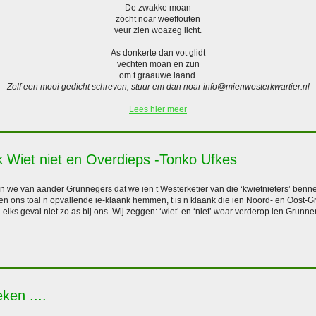
De zwakke moan
zöcht noar weeffouten
veur zien woazeg licht.
As donkerte dan vot glidt
vechten moan en zun
om t graauwe laand.
Zelf een mooi gedicht schreven, stuur em dan noar info@mienwesterkwartier.nl
Lees hier meer
 k Wiet niet en Overdieps -Tonko Ufkes
 we van aander Grunnegers dat we ien t Westerketier van die ‘kwietnieters’ benne
ien ons toal n opvallende ie-klaank hemmen, t is n klaank die ien Noord- en Oost
elks geval niet zo as bij ons. Wij zeggen: ‘wiet’ en ‘niet’ woar verderop ien Grunne
ken ....