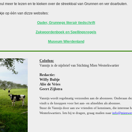
veul meer te lezen en te kieken over de streektoal van Grunnen en ver doarbuten.
je op één van dizze websites:
Oader, Grunnegs literair tiedschrift
Zakwoordenboek en Spellingsregels
Museum Wierdenland
Colofon:
Vannijs
is de nijsbrief
van
Stichting Mien Westerkwartier
Redactie:
Willy Bultje
Alie de Vries
Geert Zijlstra
Vannijs
wordt regelmatig verzonden aan de abonnees. Onderaan de
.
vindt u de knoppen voor het aan- en afmelden als abonnee
Stuur de
Vannijs
door aan uw vrienden of kennissen, die interesse 
Westerkwartiers.
Iets bij te dragen, graag mailen naar
info@mienwest