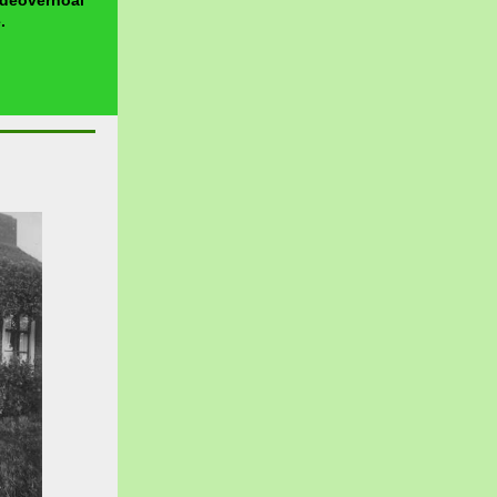
ideoverhoal
.