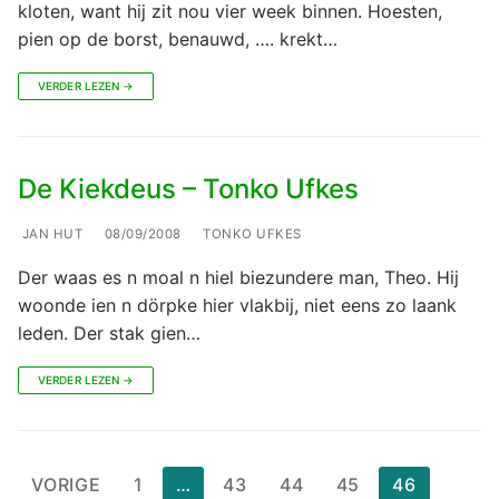
kloten, want hij zit nou vier week binnen. Hoesten,
pien op de borst, benauwd, …. krekt…
VERDER LEZEN →
De Kiekdeus – Tonko Ufkes
JAN HUT
08/09/2008
TONKO UFKES
Der waas es n moal n hiel biezundere man, Theo. Hij
woonde ien n dörpke hier vlakbij, niet eens zo laank
leden. Der stak gien…
VERDER LEZEN →
Berichten
VORIGE
1
…
43
44
45
46