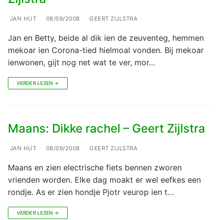
JAN HUT
08/09/2008
GEERT ZIJLSTRA
Jan en Betty, beide al dik ien de zeuventeg, hemmen
mekoar ien Corona-tied hielmoal vonden. Bij mekoar
ienwonen, gijt nog net wat te ver, mor…
VERDER LEZEN →
Maans: Dikke rachel – Geert Zijlstra
JAN HUT
08/09/2008
GEERT ZIJLSTRA
Maans en zien electrische fiets bennen zworen
vrienden worden. Elke dag moakt er wel eefkes een
rondje. As er zien hondje Pjotr veurop ien t…
VERDER LEZEN →