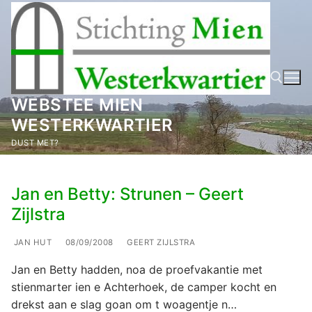
Ga
naar
de
inhoud
WEBSTEE MIEN
WESTERKWARTIER
Zoeken naar:
DUST MET?
Jan en Betty: Strunen – Geert
Zijlstra
JAN HUT
08/09/2008
GEERT ZIJLSTRA
Jan en Betty hadden, noa de proefvakantie met
stienmarter ien e Achterhoek, de camper kocht en
drekst aan e slag goan om t woagentje n…