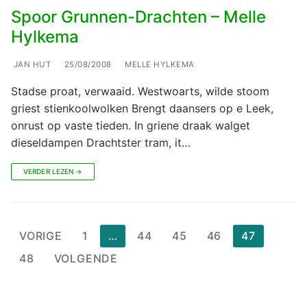
Spoor Grunnen-Drachten – Melle
Hylkema
JAN HUT
25/08/2008
MELLE HYLKEMA
Stadse proat, verwaaid. Westwoarts, wilde stoom
griest stienkoolwolken Brengt daansers op e Leek,
onrust op vaste tieden. In griene draak walget
dieseldampen Drachtster tram, it…
VERDER LEZEN →
Berichten
VORIGE
1
…
44
45
46
47
paginering
48
VOLGENDE