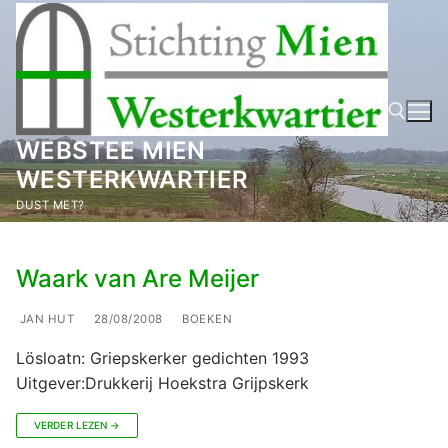
Ga
naar
de
inhoud
WEBSTEE MIEN
WESTERKWARTIER
Zoeken naar:
DUST MET?
Waark van Are Meijer
JAN HUT
28/08/2008
BOEKEN
Lösloatn: Griepskerker gedichten 1993
Uitgever:Drukkerij Hoekstra Grijpskerk
VERDER LEZEN →