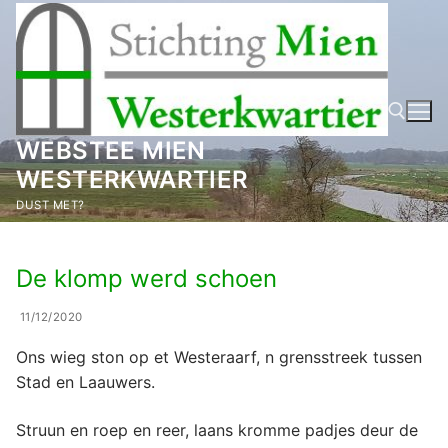
Ga
naar
de
inhoud
WEBSTEE MIEN
WESTERKWARTIER
Zoeken naar:
DUST MET?
De klomp werd schoen
11/12/2020
Ons wieg ston op et Westeraarf, n grensstreek tussen
Stad en Laauwers.
Struun en roep en reer, laans kromme padjes deur de