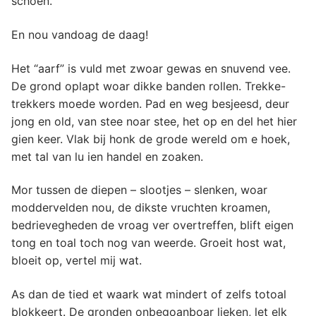
schoen.
En nou vandoag de daag!
Het “aarf” is vuld met zwoar gewas en snuvend vee.
De grond oplapt woar dikke banden rollen. Trekke-
trekkers moede worden. Pad en weg besjeesd, deur
jong en old, van stee noar stee, het op en del het hier
gien keer. Vlak bij honk de grode wereld om e hoek,
met tal van lu ien handel en zoaken.
Mor tussen de diepen – slootjes – slenken, woar
moddervelden nou, de dikste vruchten kroamen,
bedrievegheden de vroag ver overtreffen, blift eigen
tong en toal toch nog van weerde. Groeit host wat,
bloeit op, vertel mij wat.
As dan de tied et waark wat mindert of zelfs totoal
blokkeert. De gronden onbegoanboar lieken, let elk