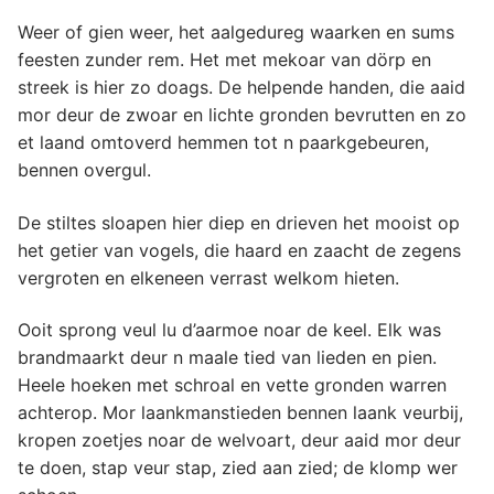
Weer of gien weer, het aalgedureg waarken en sums
feesten zunder rem. Het met mekoar van dörp en
streek is hier zo doags. De helpende handen, die aaid
mor deur de zwoar en lichte gronden bevrutten en zo
et laand omtoverd hemmen tot n paarkgebeuren,
bennen overgul.
De stiltes sloapen hier diep en drieven het mooist op
het getier van vogels, die haard en zaacht de zegens
vergroten en elkeneen verrast welkom hieten.
Ooit sprong veul lu d’aarmoe noar de keel. Elk was
brandmaarkt deur n maale tied van lieden en pien.
Heele hoeken met schroal en vette gronden warren
achterop. Mor laankmanstieden bennen laank veurbij,
kropen zoetjes noar de welvoart, deur aaid mor deur
te doen, stap veur stap, zied aan zied; de klomp wer