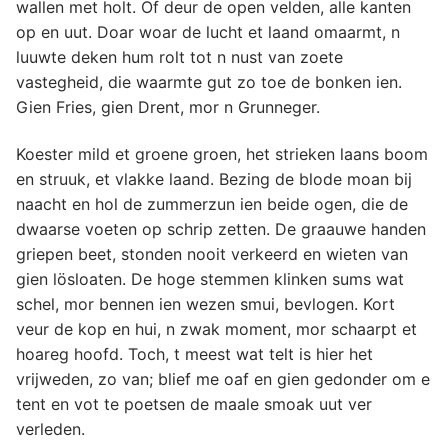
wallen met holt. Of deur de open velden, alle kanten
op en uut. Doar woar de lucht et laand omaarmt, n
luuwte deken hum rolt tot n nust van zoete
vastegheid, die waarmte gut zo toe de bonken ien.
Gien Fries, gien Drent, mor n Grunneger.
Koester mild et groene groen, het strieken laans boom
en struuk, et vlakke laand. Bezing de blode moan bij
naacht en hol de zummerzun ien beide ogen, die de
dwaarse voeten op schrip zetten. De graauwe handen
griepen beet, stonden nooit verkeerd en wieten van
gien lösloaten. De hoge stemmen klinken sums wat
schel, mor bennen ien wezen smui, bevlogen. Kort
veur de kop en hui, n zwak moment, mor schaarpt et
hoareg hoofd. Toch, t meest wat telt is hier het
vrijweden, zo van; blief me oaf en gien gedonder om e
tent en vot te poetsen de maale smoak uut ver
verleden.